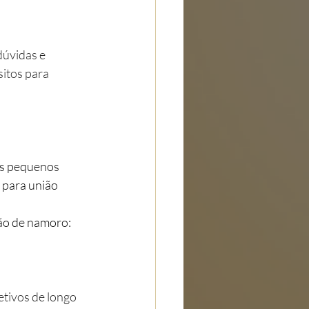
dúvidas e 
itos para 
 para união 
ção de namoro:
etivos de longo 