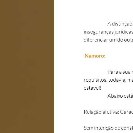
A distinção
inseguranças jurídicas
diferenciar um do out
Namoro:
	 	Para a sua relação ser apenas de namoro, deverá cumprir apenas alguns pequenos 
requisitos, todavia, m
estável!
	 	Abaixo e
Relação afetiva: Cara
Sem intenção de const