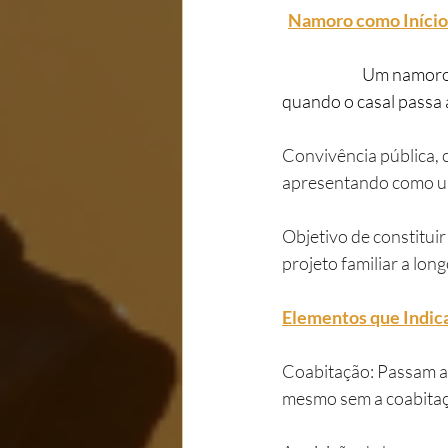
Namoro como Início 
	 	Um namoro pode evoluir para uma união estável ao longo do tempo. Isso ocorre 
quando o casal passa a
Convivência pública, 
apresentando como um 
Objetivo de constitui
projeto familiar a lon
Elementos que Indic
Coabitação: Passam a 
mesmo sem a coabitação