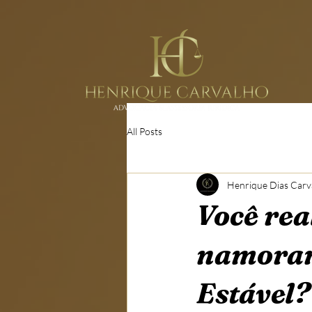
All Posts
Henrique Dias Carv
Você rea
namorand
Estável?