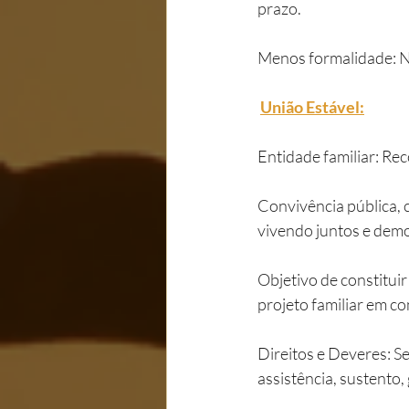
prazo.
Menos formalidade: Nã
União Estável:
Entidade familiar: Re
Convivência pública, 
vivendo juntos e dem
Objetivo de constitui
projeto familiar em co
Direitos e Deveres: S
assistência, sustento,