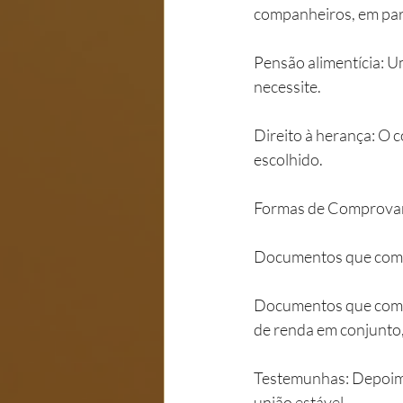
companheiros, em part
Pensão alimentícia: U
necessite.
Direito à herança: O 
escolhido.
Formas de Comprovar 
Documentos que compro
Documentos que compr
de renda em conjunto, 
Testemunhas: Depoime
união estável.