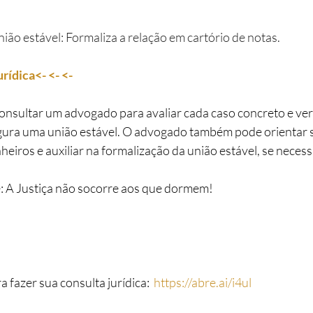
nião estável: Formaliza a relação em cartório de notas.
urídica<- <- <-
rtante consultar um advogado para avaliar cada caso concreto e veri
ura uma união estável. O advogado também pode orientar so
iros e auxiliar na formalização da união estável, se necessá
embrem-se: A Justiça não socorre aos que dormem!
 fazer sua consulta jurídica:  
https://abre.ai/i4ul