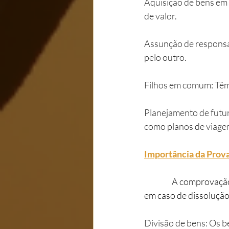
Aquisição de bens em
de valor.
Assunção de responsa
pelo outro.
Filhos em comum: Têm 
Planejamento de futur
como planos de viagem
Importância da Prova
                  A com
em caso de dissolução
Divisão de bens: Os b