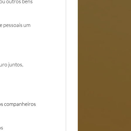
ou outros bens 
e pessoais um 
ro juntos, 
s dos companheiros 
s 