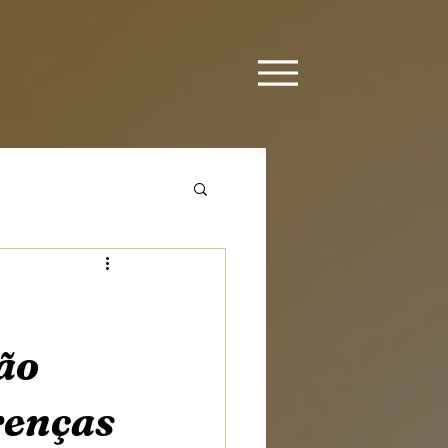
ão
renças