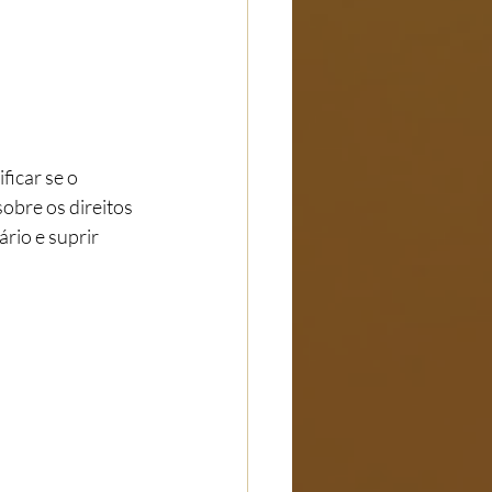
ficar se o 
bre os direitos 
rio e suprir 