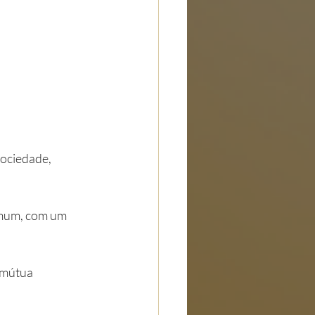
sociedade, 
omum, com um 
 mútua 