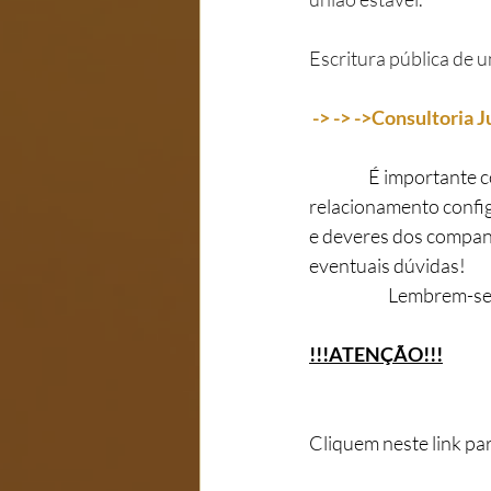
Escritura pública de u
 -> -> ->Consultoria J
                  É impo
relacionamento config
e deveres dos companhe
eventuais dúvidas!
                        L
!!!ATENÇÃO!!!
Cliquem neste link para